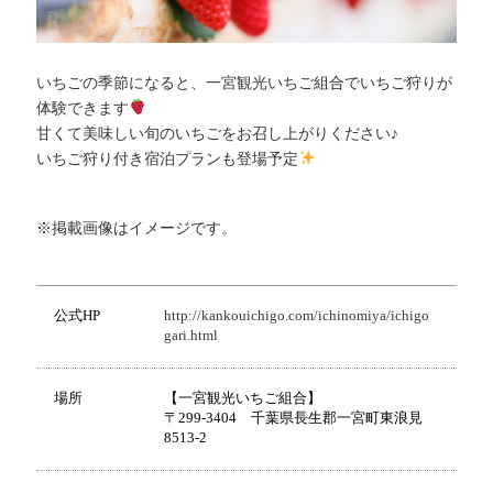
いちごの季節になると、一宮観光いちご組合でいちご狩りが
体験できます
甘くて美味しい旬のいちごをお召し上がりください♪
いちご狩り付き宿泊プランも登場予定
※掲載画像はイメージです。
公式HP
http://kankouichigo.com/ichinomiya/ichigo
gari.html
場所
【一宮観光いちご組合】
〒299-3404 千葉県長生郡一宮町東浪見
8513-2